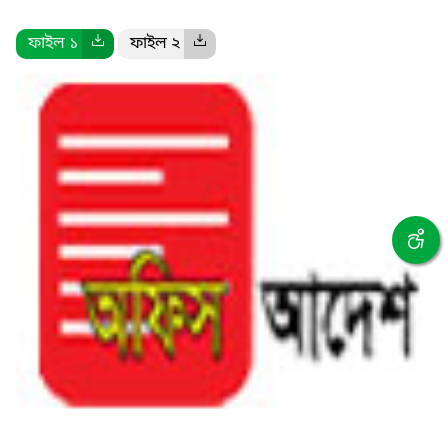
ফাইল ১
ফাইল ২