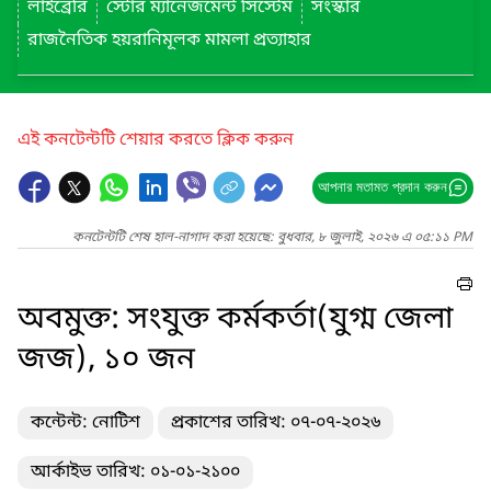
লাইব্রেরি
স্টোর ম্যানেজমেন্ট সিস্টেম
সংস্কার
রাজনৈতিক হয়রানিমূলক মামলা প্রত্যাহার
এই কনটেন্টটি শেয়ার করতে ক্লিক করুন
আপনার মতামত প্রদান করুন
কনটেন্টটি শেষ হাল-নাগাদ করা হয়েছে: বুধবার, ৮ জুলাই, ২০২৬ এ ০৫:১১ PM
অবমুক্ত: সংযুক্ত কর্মকর্তা(যুগ্ম জেলা
জজ), ১০ জন
কন্টেন্ট: নোটিশ
প্রকাশের তারিখ: ০৭-০৭-২০২৬
আর্কাইভ তারিখ: ০১-০১-২১০০