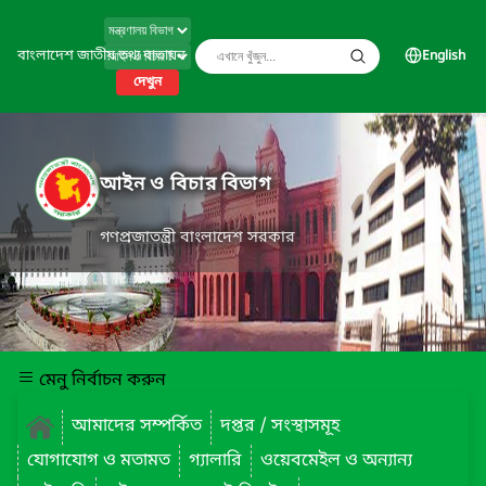
বাংলাদেশ জাতীয় তথ্য বাতায়ন
English
দেখুন
আইন ও বিচার বিভাগ
গণপ্রজাতন্ত্রী বাংলাদেশ সরকার
মেনু নির্বাচন করুন
আমাদের সম্পর্কিত
দপ্তর / সংস্থাসমূহ
যোগাযোগ ও মতামত
গ্যালারি
ওয়েবমেইল ও অন্যান্য