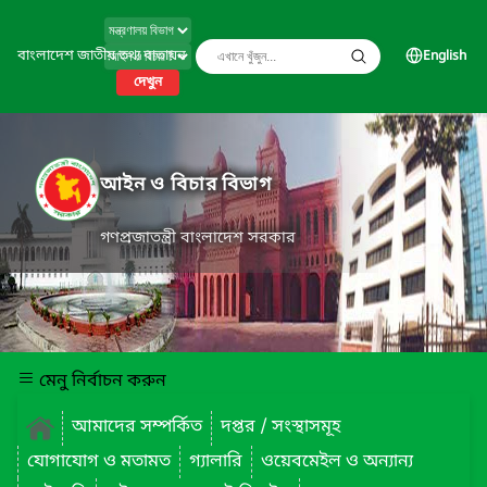
বাংলাদেশ জাতীয় তথ্য বাতায়ন
English
দেখুন
আইন ও বিচার বিভাগ
গণপ্রজাতন্ত্রী বাংলাদেশ সরকার
মেনু নির্বাচন করুন
আমাদের সম্পর্কিত
দপ্তর / সংস্থাসমূহ
যোগাযোগ ও মতামত
গ্যালারি
ওয়েবমেইল ও অন্যান্য