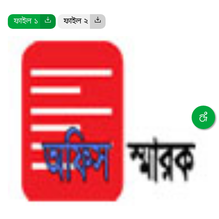
ফাইল ১
ফাইল ২