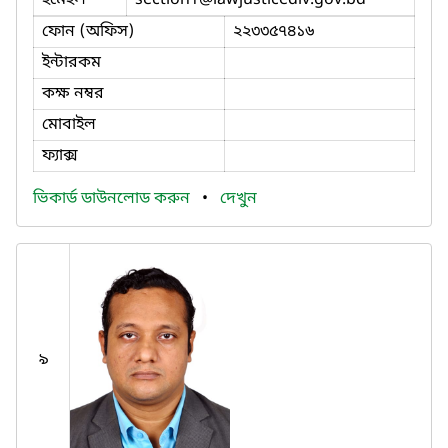
ইমেইল
section1
@lawjusticediv.gov.bd
ফোন (অফিস)
২২৩৩৫৭৪১৬
ইন্টারকম
কক্ষ নম্বর
মোবাইল
ফ্যাক্স
ভিকার্ড ডাউনলোড করুন
•
দেখুন
৯