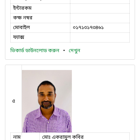
ইন্টারকম
কক্ষ নম্বর
মোবাইল
০১৭১৩১৭৩৪৬১
ফ্যাক্স
ভিকার্ড ডাউনলোড করুন
•
দেখুন
৫
নাম
মোঃ একরামুল কবির