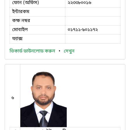
ফোন (অফিস)
২২৩৩৮০০১৬
ইন্টারকম
কক্ষ নম্বর
মোবাইল
০১৭১১-৯০১১৭২
ফ্যাক্স
ভিকার্ড ডাউনলোড করুন
•
দেখুন
৬