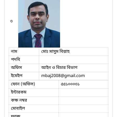
৩
নাম
মোঃ মাসুম বিল্লাহ
পদবি
অফিস
আইন ও বিচার বিভাগ
ইমেইল
mbaj2008
@gmail.com
ফোন (অফিস)
৫৫১০০০৩১
ইন্টারকম
কক্ষ নম্বর
মোবাইল
ফ্যাক্স