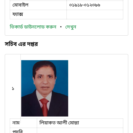
মোবাইল
০১৯১৮-০১২০৯৬
ফ্যাক্স
ভিকার্ড ডাউনলোড করুন
•
দেখুন
সচিব এর দপ্তর
১
নাম
লিয়াকত আলী মোল্লা
পদবি