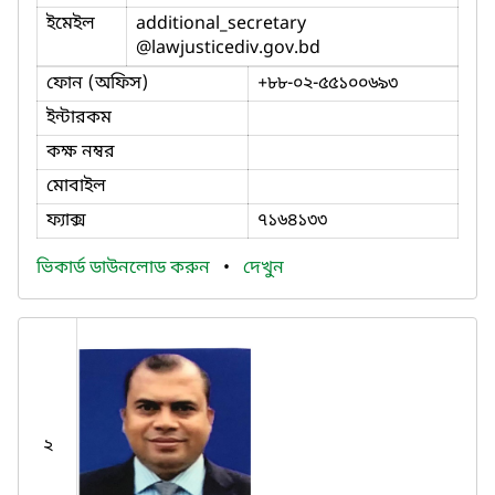
ইমেইল
additional_secretary
@lawjusticediv.gov.bd
ফোন (অফিস)
+৮৮-০২-৫৫১০০৬৯৩
ইন্টারকম
কক্ষ নম্বর
মোবাইল
ফ্যাক্স
৭১৬৪১৩৩
ভিকার্ড ডাউনলোড করুন
•
দেখুন
২