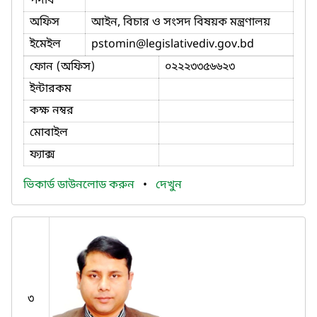
পদবি
অফিস
আইন, বিচার ও সংসদ বিষয়ক মন্ত্রণালয়
ইমেইল
pstomin
@legislativediv.gov.bd
ফোন (অফিস)
০২২২৩৩৫৬৬২৩
ইন্টারকম
কক্ষ নম্বর
মোবাইল
ফ্যাক্স
ভিকার্ড ডাউনলোড করুন
•
দেখুন
৩