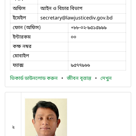
অফিস
আইন ও বিচার বিভাগ
ইমেইল
secretary
@lawjusticediv.gov.bd
ফোন (অফিস)
+৮৮-০২-৯৫১৫৯৯৯
ইন্টারকম
০০
কক্ষ নম্বর
মোবাইল
ফ্যাক্স
৯৫৭৭৯৬৬
ভিকার্ড ডাউনলোড করুন
•
জীবন বৃত্তান্ত
•
দেখুন
২