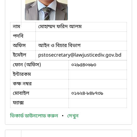
নাম
মোহাম্মদ ফরিদ আলম
পদবি
অফিস
আইন ও বিচার বিভাগ
ইমেইল
pstosecretary
@lawjusticediv.gov.bd
ফোন (অফিস)
০২৯৫৪০৬৯৩
ইন্টারকম
কক্ষ নম্বর
মোবাইল
০১৬২৪-৮৪৮৭৩৯
ফ্যাক্স
ভিকার্ড ডাউনলোড করুন
•
দেখুন