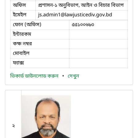
অফিস
প্রশাসন-১ অনুবিভাগ, আইন ও বিচার বিভাগ
ইমেইল
js.admin1
@lawjusticediv.gov.bd
ফোন (অফিস)
৫৫১০০৬৯৩
ইন্টারকম
কক্ষ নম্বর
মোবাইল
ফ্যাক্স
ভিকার্ড ডাউনলোড করুন
•
দেখুন
২