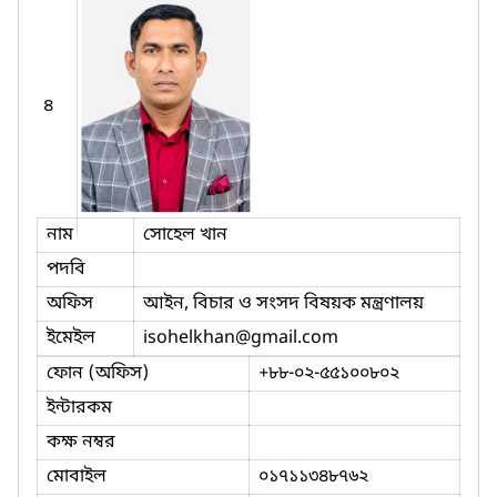
৪
নাম
সোহেল খান
পদবি
অফিস
আইন, বিচার ও সংসদ বিষয়ক মন্ত্রণালয়
ইমেইল
isohelkhan
@gmail.com
ফোন (অফিস)
+৮৮-০২-৫৫১০০৮০২
ইন্টারকম
কক্ষ নম্বর
মোবাইল
০১৭১১৩৪৮৭৬২