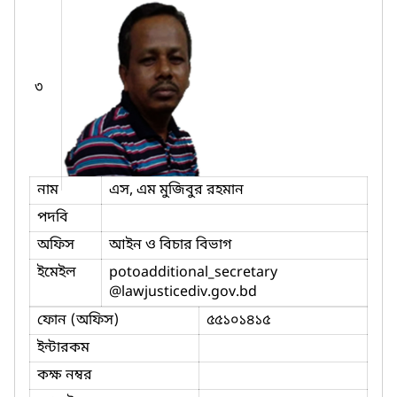
৩
নাম
এস, এম মুজিবুর রহমান
পদবি
অফিস
আইন ও বিচার বিভাগ
ইমেইল
potoadditional_secretary
@lawjusticediv.gov.bd
ফোন (অফিস)
৫৫১০১৪১৫
ইন্টারকম
কক্ষ নম্বর