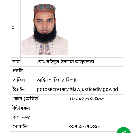
৩
নাম
মোঃ সাইদুল ইসলাম তালুকদার
পদবি
অফিস
আইন ও বিচার বিভাগ
ইমেইল
potosecretary
@lawjusticediv.gov.bd
ফোন (অফিস)
+৮৮-০২-৯৫১৫৯৯৯
ইন্টারকম
কক্ষ নম্বর
মোবাইল
০১৭১১-১৭৫৩১৮