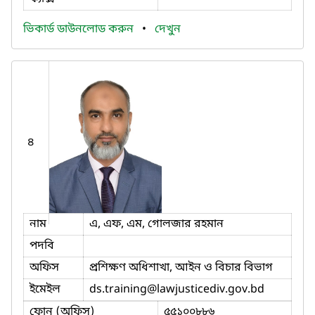
ভিকার্ড ডাউনলোড করুন
•
দেখুন
৪
নাম
এ, এফ, এম, গোলজার রহমান
পদবি
অফিস
প্রশিক্ষণ অধিশাখা, আইন ও বিচার বিভাগ
ইমেইল
ds.training
@lawjusticediv.gov.bd
ফোন (অফিস)
৫৫১০০৮৮৬