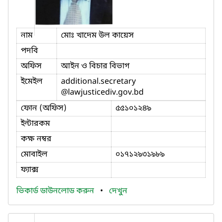
নাম
মোঃ খাদেম উল কায়েস
পদবি
অফিস
আইন ও বিচার বিভাগ
ইমেইল
additional.secretary
@lawjusticediv.gov.bd
ফোন (অফিস)
৫৫১০১২৪৯
ইন্টারকম
কক্ষ নম্বর
মোবাইল
০১৭১২৯৩১৯৮৯
ফ্যাক্স
ভিকার্ড ডাউনলোড করুন
•
দেখুন