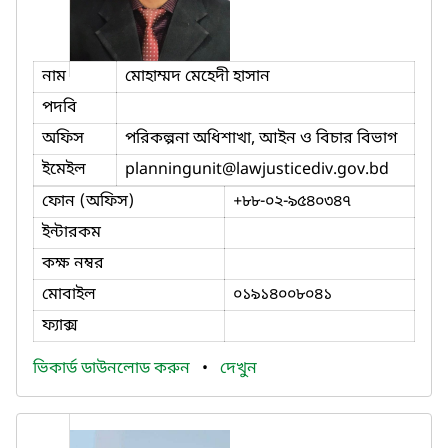
নাম
মোহাম্মদ মেহেদী হাসান
পদবি
অফিস
পরিকল্পনা অধিশাখা, আইন ও বিচার বিভাগ
ইমেইল
planningunit
@lawjusticediv.gov.bd
ফোন (অফিস)
+৮৮-০২-৯৫৪০৩৪৭
ইন্টারকম
কক্ষ নম্বর
মোবাইল
০১৯১৪০০৮০৪১
ফ্যাক্স
ভিকার্ড ডাউনলোড করুন
•
দেখুন