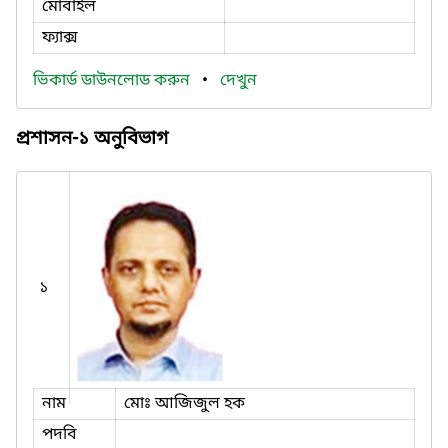
মোবাইল
ফ্যাক্স
ভিকার্ড ডাউনলোড করুন
•
দেখুন
প্রশাসন-১ অনুবিভাগ
১
নাম
মোঃ আজিজুল হক
পদবি