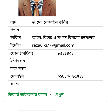
নাম
ড. মো. রেজাউল করিম
পদবি
অফিস
আইন, বিচার ও সংসদ বিষয়ক মন্ত্রণালয়
ইমেইল
rezaulki77
@gmail.com
ফোন (অফিস)
৯৫১৪৪৩১
ইন্টারকম
কক্ষ নম্বর
মোবাইল
০১৯১৩-২৯৫৭১৮
ফ্যাক্স
ভিকার্ড ডাউনলোড করুন
•
দেখুন