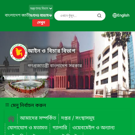
বাংলাদেশ জাতীয় তথ্য বাতায়ন
English
দেখুন
আইন ও বিচার বিভাগ
গণপ্রজাতন্ত্রী বাংলাদেশ সরকার
মেনু নির্বাচন করুন
আমাদের সম্পর্কিত
দপ্তর / সংস্থাসমূহ
যোগাযোগ ও মতামত
গ্যালারি
ওয়েবমেইল ও অন্যান্য