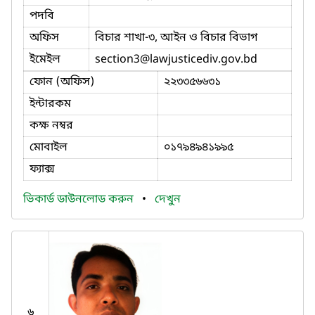
পদবি
অফিস
বিচার শাখা-৩, আইন ও বিচার বিভাগ
ইমেইল
section3
@lawjusticediv.gov.bd
ফোন (অফিস)
২২৩৩৫৬৬৩১
ইন্টারকম
কক্ষ নম্বর
মোবাইল
০১৭৯৪৯৪১৯৯৫
ফ্যাক্স
ভিকার্ড ডাউনলোড করুন
•
দেখুন
৬