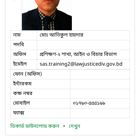
নাম
মোঃ আতিকুল হায়দার
পদবি
অফিস
প্রশিক্ষণ-২ শাখা, আইন ও বিচার বিভাগ
ইমেইল
sas.training2
@lawjusticediv.gov.bd
ফোন (অফিস)
ইন্টারকম
কক্ষ নম্বর
মোবাইল
০১৭৯০-৫৫৫১৯৮
ফ্যাক্স
ভিকার্ড ডাউনলোড করুন
•
দেখুন