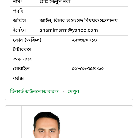
নাম
মোঃ ইউনুস নবী
পদবি
অফিস
আইন, বিচার ও সংসদ বিষয়ক মন্ত্রণালয়
ইমেইল
shamimsrm
@yahoo.com
ফোন (অফিস)
২২৩৩৮০০১৬
ইন্টারকম
কক্ষ নম্বর
মোবাইল
০১৮৫৬-৩৫৪৯৯০
ফ্যাক্স
ভিকার্ড ডাউনলোড করুন
•
দেখুন