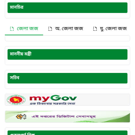
মানচিত্র
জেলা জজ
অ. জেলা জজ
যু. জেলা জজ
মাননীয় মন্ত্রী
সচিব