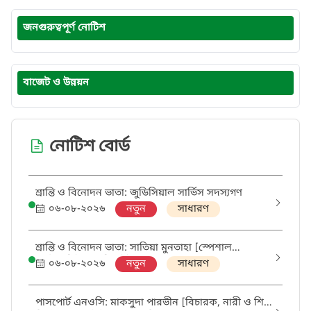
জনগুরুত্বপূর্ণ নোটিশ
বাজেট ও উন্নয়ন
নোটিশ বোর্ড
শ্রান্তি ও বিনোদন ভাতা: জুডিসিয়াল সার্ভিস সদস্যগণ
০৬-০৮-২০২৬
নতুন
সাধারণ
শ্রান্তি ও বিনোদন ভাতা: সাতিয়া মুনতাহা [স্পেশাল
মেট্রোপলিটন ম্যাজিস্ট্রেট, ঢাকা]
০৬-০৮-২০২৬
নতুন
সাধারণ
পাসপোর্ট এনওসি: মাকসুদা পারভীন [বিচারক, নারী ও শিশু