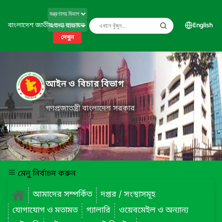
বাংলাদেশ জাতীয় তথ্য বাতায়ন
English
দেখুন
আইন ও বিচার বিভাগ
গণপ্রজাতন্ত্রী বাংলাদেশ সরকার
মেনু নির্বাচন করুন
আমাদের সম্পর্কিত
দপ্তর / সংস্থাসমূহ
যোগাযোগ ও মতামত
গ্যালারি
ওয়েবমেইল ও অন্যান্য