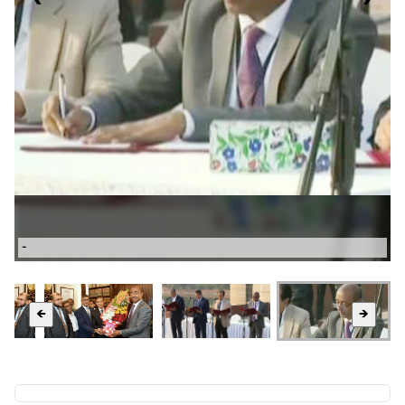
-
🡸
🡺