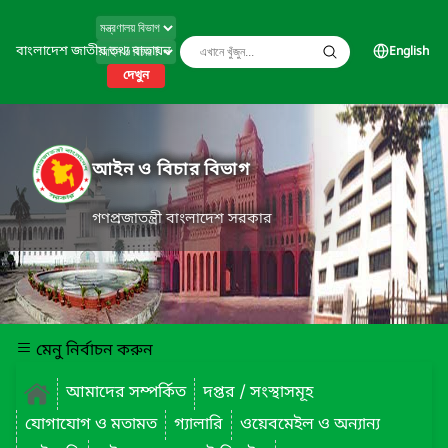
বাংলাদেশ জাতীয় তথ্য বাতায়ন
English
দেখুন
আইন ও বিচার বিভাগ
গণপ্রজাতন্ত্রী বাংলাদেশ সরকার
মেনু নির্বাচন করুন
আমাদের সম্পর্কিত
দপ্তর / সংস্থাসমূহ
যোগাযোগ ও মতামত
গ্যালারি
ওয়েবমেইল ও অন্যান্য