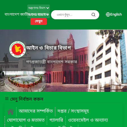
বাংলাদেশ জাতীয় তথ্য বাতায়ন
English
দেখুন
আইন ও বিচার বিভাগ
গণপ্রজাতন্ত্রী বাংলাদেশ সরকার
মেনু নির্বাচন করুন
আমাদের সম্পর্কিত
দপ্তর / সংস্থাসমূহ
যোগাযোগ ও মতামত
গ্যালারি
ওয়েবমেইল ও অন্যান্য