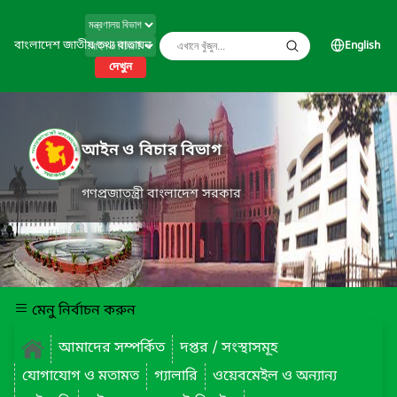
বাংলাদেশ জাতীয় তথ্য বাতায়ন
English
দেখুন
আইন ও বিচার বিভাগ
গণপ্রজাতন্ত্রী বাংলাদেশ সরকার
মেনু নির্বাচন করুন
আমাদের সম্পর্কিত
দপ্তর / সংস্থাসমূহ
যোগাযোগ ও মতামত
গ্যালারি
ওয়েবমেইল ও অন্যান্য