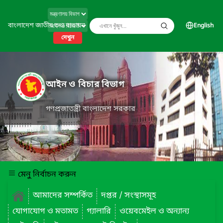
বাংলাদেশ জাতীয় তথ্য বাতায়ন
English
দেখুন
আইন ও বিচার বিভাগ
গণপ্রজাতন্ত্রী বাংলাদেশ সরকার
মেনু নির্বাচন করুন
আমাদের সম্পর্কিত
দপ্তর / সংস্থাসমূহ
যোগাযোগ ও মতামত
গ্যালারি
ওয়েবমেইল ও অন্যান্য