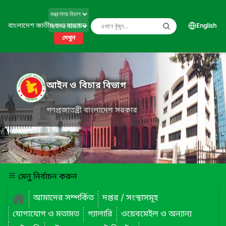
বাংলাদেশ জাতীয় তথ্য বাতায়ন
English
দেখুন
আইন ও বিচার বিভাগ
গণপ্রজাতন্ত্রী বাংলাদেশ সরকার
মেনু নির্বাচন করুন
আমাদের সম্পর্কিত
দপ্তর / সংস্থাসমূহ
যোগাযোগ ও মতামত
গ্যালারি
ওয়েবমেইল ও অন্যান্য