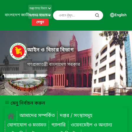
বাংলাদেশ জাতীয় তথ্য বাতায়ন
English
দেখুন
আইন ও বিচার বিভাগ
গণপ্রজাতন্ত্রী বাংলাদেশ সরকার
মেনু নির্বাচন করুন
আমাদের সম্পর্কিত
দপ্তর / সংস্থাসমূহ
যোগাযোগ ও মতামত
গ্যালারি
ওয়েবমেইল ও অন্যান্য