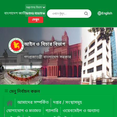
বাংলাদেশ জাতীয় তথ্য বাতায়ন
English
দেখুন
আইন ও বিচার বিভাগ
গণপ্রজাতন্ত্রী বাংলাদেশ সরকার
মেনু নির্বাচন করুন
আমাদের সম্পর্কিত
দপ্তর / সংস্থাসমূহ
যোগাযোগ ও মতামত
গ্যালারি
ওয়েবমেইল ও অন্যান্য